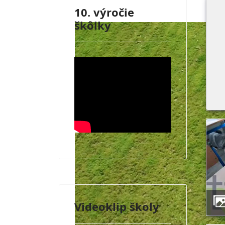
10. výročie
škôlky
Videoklip školy