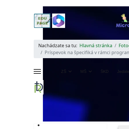
Nachádzate sa tu:
Hlavná stránka
Foto
Príspevok na špecifiká v rámci progra
ZŠ
MŠ
ŠKD
Jedál
Katolícky duch školy