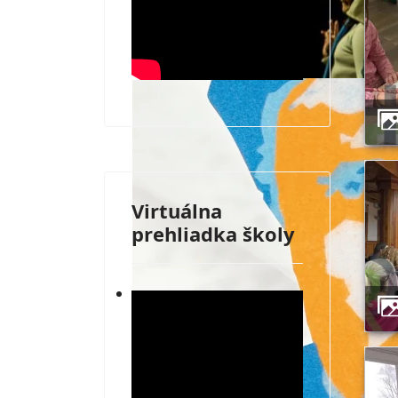
Virtuálna
prehliadka školy
30. výročie vzniku školy