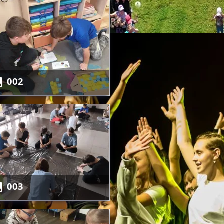
002
É AKTIVITY
003