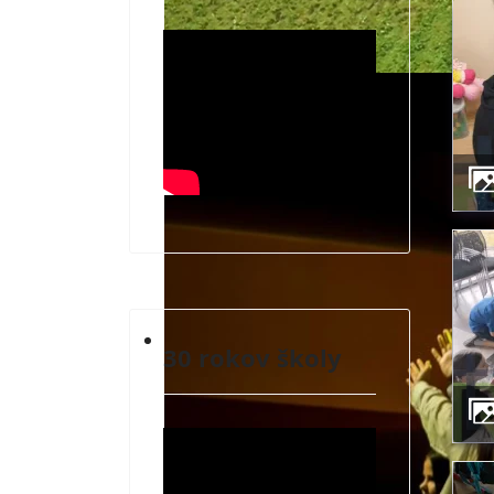
ZÁUJMOVÉ VYUČOVANIE A MIMOŠKOLSK
30 rokov školy