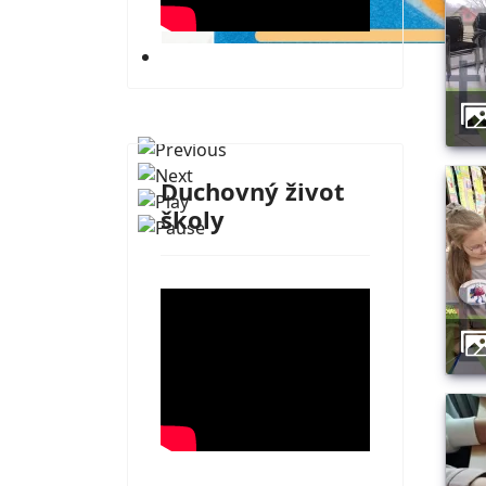
Dilongova Trstená
Duchovný život
školy