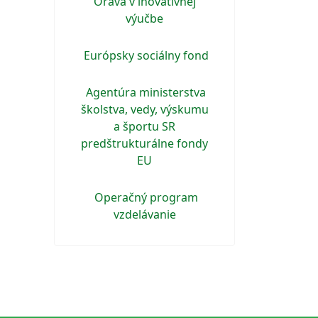
Orava v inovatívnej
výučbe
Európsky sociálny fond
Agentúra ministerstva
školstva, vedy, výskumu
a športu SR
predštrukturálne fondy
EU
Operačný program
vzdelávanie