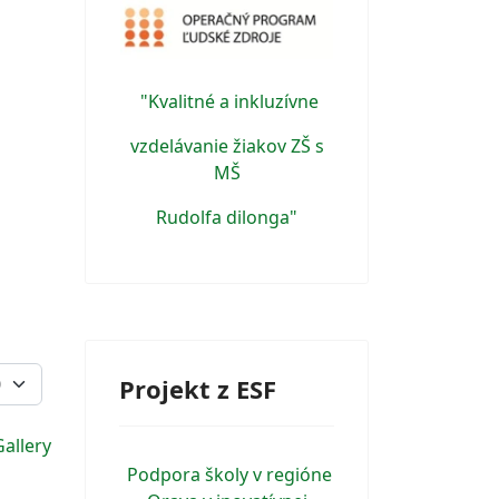
"Kvalitné a inkluzívne
vzdelávanie žiakov ZŠ s
MŠ
Rudolfa dilonga"
Projekt z ESF
allery
Podpora školy v regióne