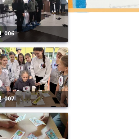
006
007