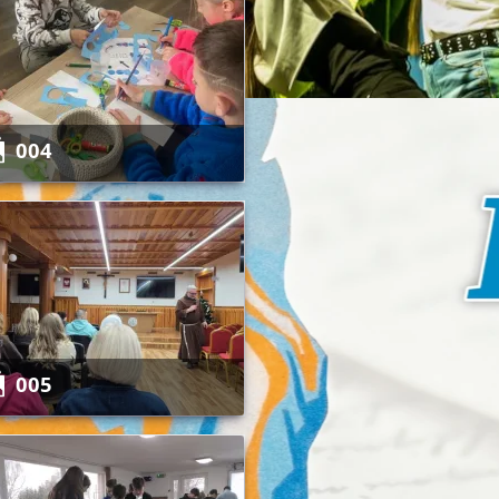
004
005