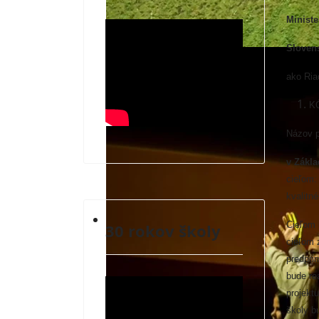
Ministe
Slovens
ako Ria
KÓ
Názov 
v Zákla
cieľom:
kvalitn
ZÁUJMOVÉ VYUČOVANIE A MIMOŠKOLSK
Cieľom 
30 rokov školy
cieľom 
predpri
bude re
projekt
školy b