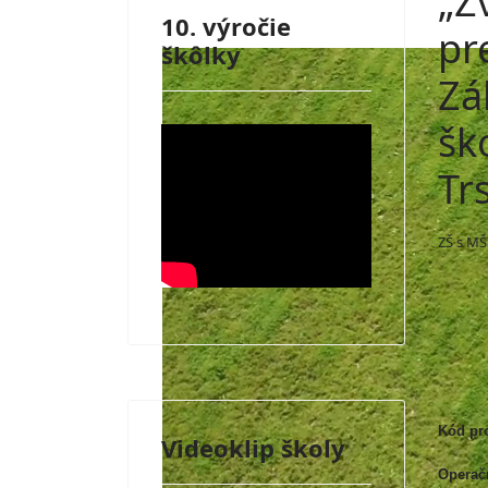
„Z
10. výročie
pr
škôlky
Zá
šk
Tr
ZŠ s MŠ
Kód pr
Videoklip školy
Operač