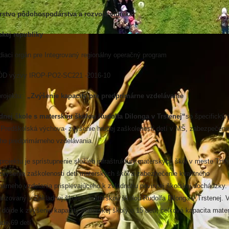
rstvo pôdohospodárstva a rozvoja vidieka
kej republiky
diaci orgán pre Integrovaný regionálny operačný program
D výzvy IROP-PO2-SC221 -2016-10
projektu:
„Zvýšenie kapacity pre predprimárne vzdelávanie
dnej škole s materskou školou Rudolfa Dilonga v Trstenej“
so špecifický
 Predškolská výchova- zvýšenie hrubej zaškolenosti detí v MŠ, zabezpečeni
ého predprimárneho vzdelávania.
É AKTIVITY
projektu je sprístupnenie služieb infraštruktúry materských škôl v meste Trst
zvýšenia zaškolenosti detí materských škôl a zabezpečenie kvalitného
márneho vzdelania prispievajúceho k zvládnutiu povinnej školskej dochádzky. 
alizovaný v Základnej škole s materskou školou Rudolfa Dilonga v Trstenej. 
u dôjde k zvýšeniu kapacity materskej školy o 15 detí; celková kapacita mate
ude 69 detí.