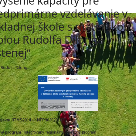
výšenie kapacity pre
edprimárne vzdelávanie v
kladnej škole s materskou
olou Rudolfa Dilonga v
stenej“
 Rudolfa Dilonga
ojektu /ITMS2014+/:
NFP302020L072
ný program:
Integrovaný regionálny operačný program