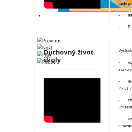
Ciele p
Dilongova Trstená
- Info
- Riade
Duchovný život
Výsledk
školy
- rozší
zaškole
- mater
inkluzí
- zlepš
umiestn
- zvýše
v meste