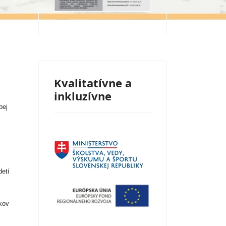
Kvalitatívne a
inkluzívne
bej
etí
kov