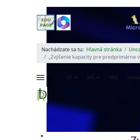
Nachádzate sa tu:
Hlavná stránka
Unca
„Zvýšenie kapacity pre predprimárne v
ZŠ
MŠ
ŠKD
Jedál
Katolícky duch školy