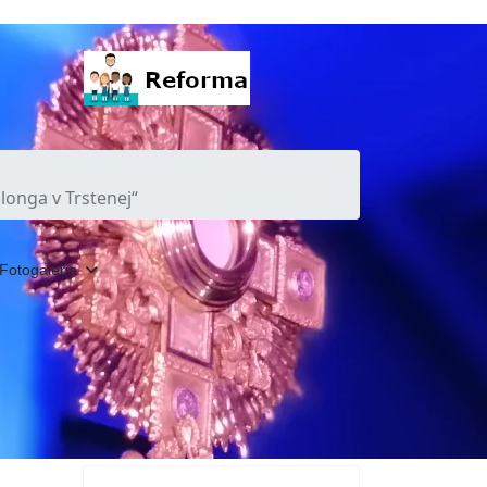
longa v Trstenej“
Fotogaléria