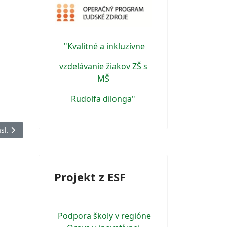
"Kvalitné a inkluzívne
vzdelávanie žiakov ZŠ s
MŠ
Rudolfa dilonga"
ch zariadení
sledujúci článok: Vybudovanie a zlepšenie technického vybavenia o
sl.
Projekt z ESF
Podpora školy v regióne