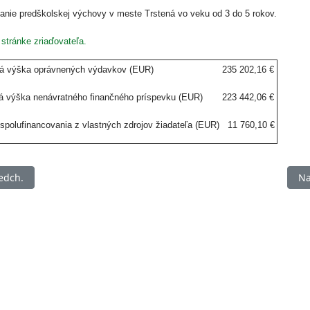
vanie predškolskej výchovy v meste Trstená vo veku od 3 do 5 rokov.
 stránke zriaďovateľa.
á výška oprávnených výdavkov (EUR)
235 202,16 €
 výška nenávratného finančného príspevku (EUR)
223 442,06 €
polufinancovania z vlastných zdrojov žiadateľa (EUR)
11 760,10 €
chádzajúci článok: Rekonštrukcia telocvične, náraďovne a sociálny
Na
edch.
Na