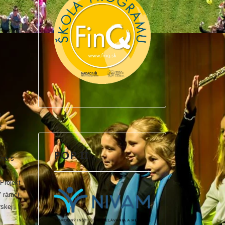
m
e
POP II
ená s
Projekt
V rámci
rskej