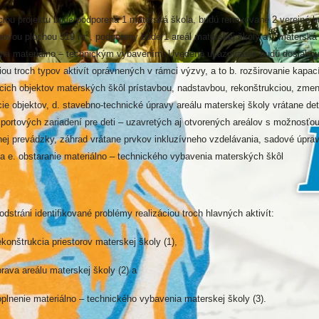
ciou projektu bude podporená 1 materská škola, budú renovované 2 verejné 
2
hovou plochou 519 m
, podporený bude 1 areál materskej školy a 1 materská
ná materiálno – technickým vybavením. Uvedené ukazovatele budú dosiahnu
iou troch typov aktivít oprávnených v rámci výzvy, a to b. rozširovanie kapac
úcich objektov materských škôl prístavbou, nadstavbou, rekonštrukciou, zme
cie objektov, d. stavebno-technické úpravy areálu materskej školy vrátane de
 športových zariadení pre deti – uzavretých aj otvorených areálov s možnosťo
nej prevádzky, záhrad vrátane prvkov inkluzívneho vzdelávania, sadové úpra
 a e. obstaranie materiálno – technického vybavenia materských škôl
odstráni identifikované problémy realizáciou troch hlavných aktivít:
štrukcia priestorov materskej školy (1),
a areálu materskej školy (2) a
enie materiálno – technického vybavenia materskej školy (3).