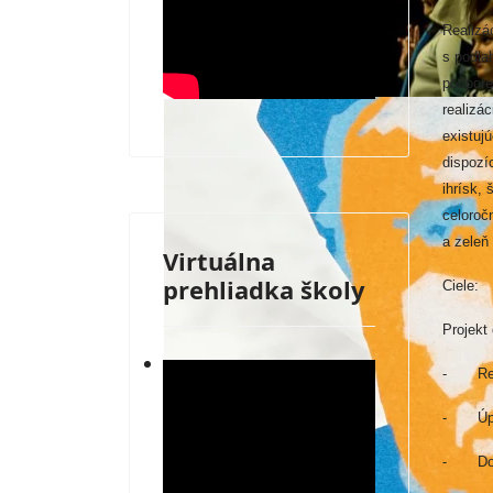
Realizá
s podla
podpore
realizác
existuj
dispozí
ihrísk,
celoroč
a zeleň
Virtuálna
prehliadka školy
Ciele:
Projekt 
30. výročie vzniku školy
- Rekon
- Úprav
- Dopln