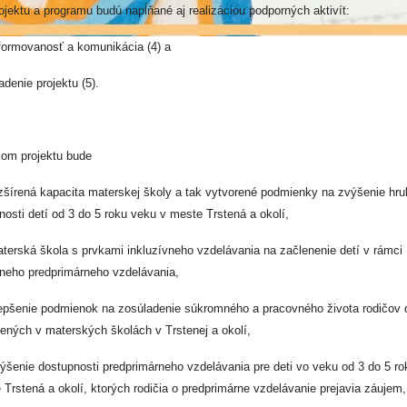
rojektu a programu budú napĺňané aj realizáciou podporných aktivít:
rmovanosť a komunikácia (4) a
nie projektu (5).
om projektu bude
rená kapacita materskej školy a tak vytvorené podmienky na zvýšenie hru
nosti detí od 3 do 5 roku veku v meste Trstená a okolí,
ská škola s prvkami inkluzívneho vzdelávania na začlenenie detí v rámci
vneho predprimárneho vzdelávania,
enie podmienok na zosúladenie súkromného a pracovného života rodičov d
ených v materských školách v Trstenej a okolí,
nie dostupnosti predprimárneho vzdelávania pre deti vo veku od 3 do 5 ro
 Trstená a okolí, ktorých rodičia o predprimárne vzdelávanie prejavia záujem,