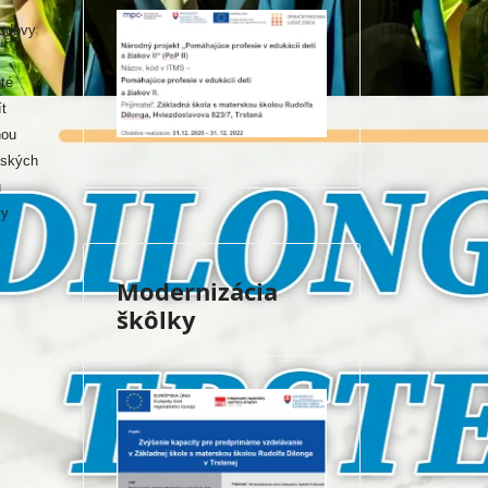
budovy
té
ít
nou
tských
u
vy
Modernizácia
škôlky