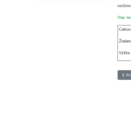
rozširo
Viac na
Celkov
Žiadaná
Výška s
Pred
Pr