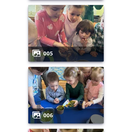
005
006