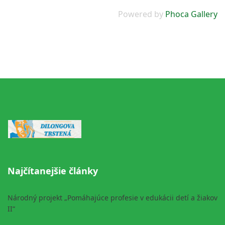
Powered by
Phoca Gallery
Najčítanejšie články
Národný projekt „Pomáhajúce profesie v edukácii detí a žiakov
II“